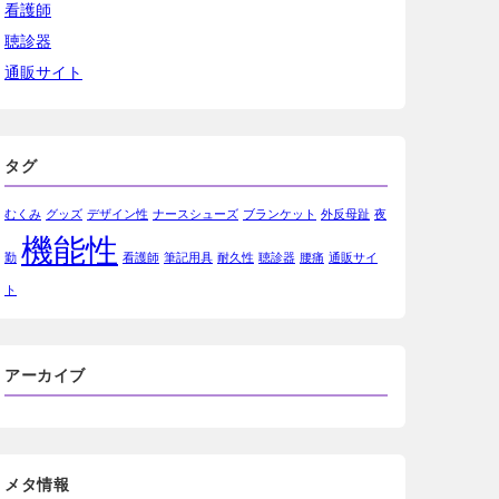
看護師
聴診器
通販サイト
タグ
むくみ
グッズ
デザイン性
ナースシューズ
ブランケット
外反母趾
夜
機能性
勤
看護師
筆記用具
耐久性
聴診器
腰痛
通販サイ
ト
アーカイブ
メタ情報