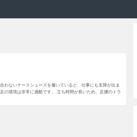
 合わないナースシューズを履いていると、仕事にも支障が出ま
の足の環境は非常に過酷です。 立ち時間が長いため、足腰のトラ